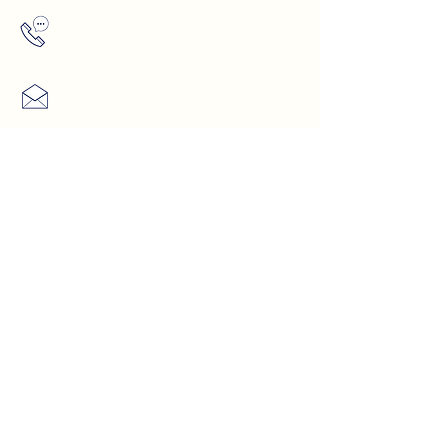
WhatsApp
+
(90) 552744
0295
Correo electrónico
info@rosaryclinic.co.uk
¡Visítanos!
Istanbul,
Turquía
Copyright © 2021
Rosary Clinic
Todos los
derechos reservados.