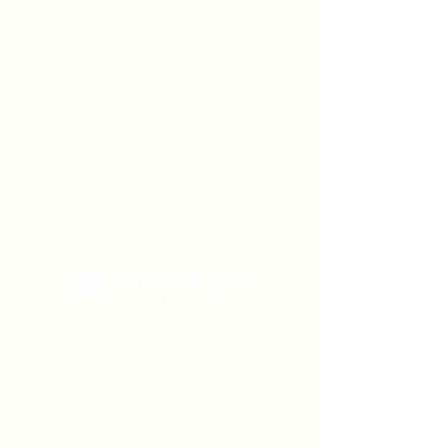
Con años de experiencia, Rosary Clinic
realizó con éxito más de 3000
operaciones para pacientes en más de
64 países. Más de 10 años de experiencia
en el campo con la última tecnología y
hospitales modernos.