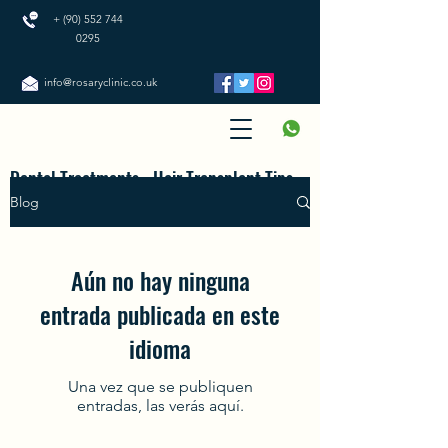
+
(90) 552 744
0295
info@rosaryclinic.co.uk
Dental Treatments - Hair Transplant Tips
Blog
Aún no hay ninguna
entrada publicada en este
idioma
Una vez que se publiquen
entradas, las verás aquí.