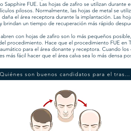
lo Sapphire FUE. Las hojas de zafiro se utilizan durante
lículos pilosos. Normalmente, las hojas de metal se utiliz
 daña el área receptora durante la implantación. Las hoj
 y brindan un tiempo de recuperación más rápido despué
e abren con hojas de zafiro son lo más pequeños posible,
 del procedimiento. Hace que el procedimiento FUE en 
umático para el área donante y receptora. Cuando los 
s más fácil hacer que el área calva sea lo más densa pos
¿Quiénes son buenos candidatos para el trasplante de cabello?