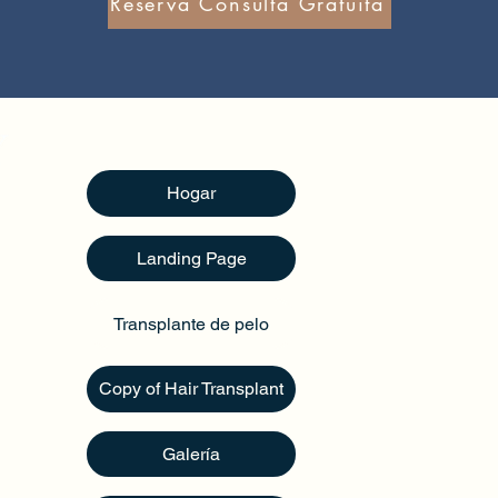
Reserva Consulta Gratuita
Hogar
Landing Page
Transplante de pelo
quía
Copy of Hair Transplant
Galería