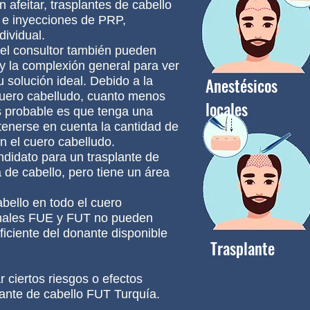
n afeitar, trasplantes de cabello
o e inyecciones de PRP,
ividual.
 el consultor también pueden
 y la complexión general para ver
 solución ideal. Debido a la
Anestésicos
l cuero cabelludo, cuanto menos
locales
s probable es que tenga una
enerse en cuenta la cantidad de
n el cuero cabelludo.
didato para un trasplante de
 de cabello, pero tiene un área
bello en todo el cuero
ionales FUE y FUT no pueden
ficiente del donante disponible
Trasplante
 ciertos riesgos o efectos
plante de cabello FUT Turquía.