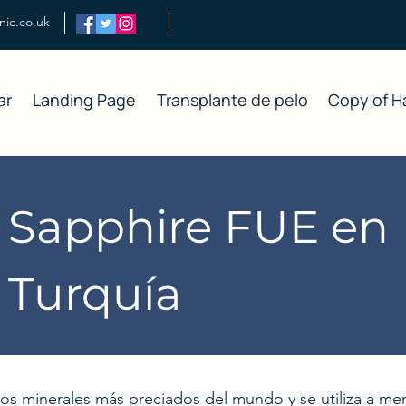
inic.co.uk
ar
Landing Page
Transplante de pelo
Copy of Ha
Sapphire FUE en
Turquía
 los minerales más preciados del mundo y se utiliza a me