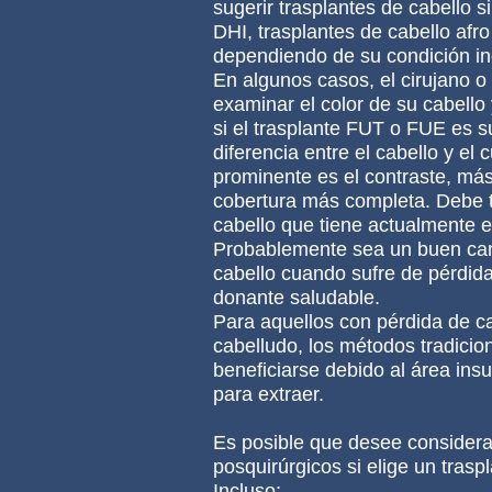
sugerir trasplantes de cabello si
DHI, trasplantes de cabello afr
dependiendo de su condición ind
En algunos casos, el cirujano o
examinar el color de su cabello
si el trasplante FUT o FUE es su
diferencia entre el cabello y e
prominente es el contraste, má
cobertura más completa.
Debe t
cabello que tiene actualmente e
Probablemente sea un buen can
cabello cuando sufre de pérdida
donante saludable.
Para aquellos con pérdida de ca
cabelludo, los métodos tradic
beneficiarse debido al área insu
para extraer.
Es posible que desee considerar
posquirúrgicos si elige un tras
Incluso: