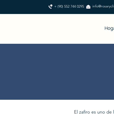
info@rosarycl
+ (90) 552 744 0295
Hog
El zafiro es uno de