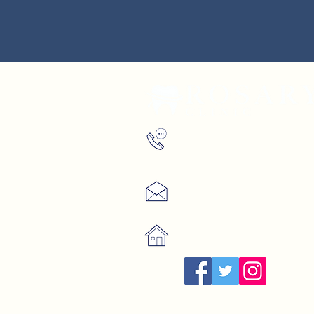
WhatsApp
+ (90) 552744
0295
Correo electrónico
info@rosaryclinic.co.uk
¡Visítanos!
Istanbul, Tur