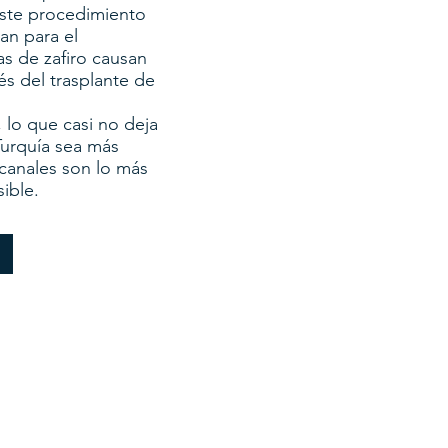
 este procedimiento
an para el
as de zafiro causan
s del trasplante de
 lo que casi no deja
Turquía sea más
canales son lo más
ible.