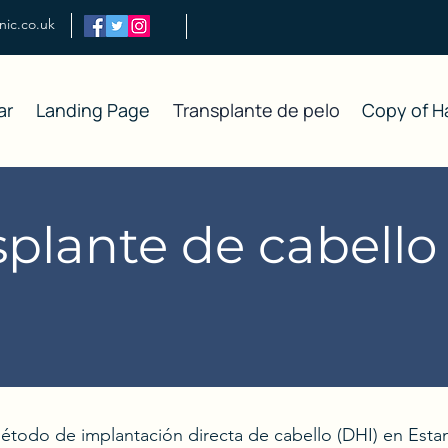
inic.co.uk
ar
Landing Page
Transplante de pelo
Copy of Ha
splante de cabello
I
étodo de implantación directa de cabello (DHI) en Est