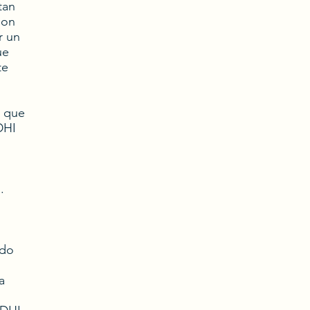
tan
Con
r un
ue
te
s que
DHI
.
ndo
a