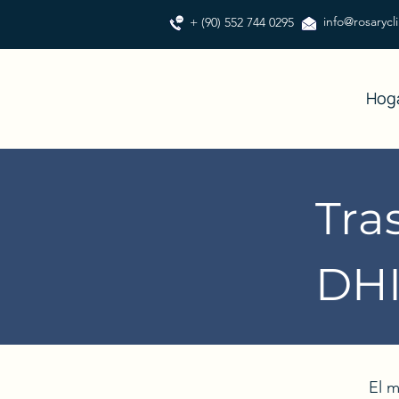
info@rosarycl
+ (90) 552 744 0295
Hog
Tra
DH
El m