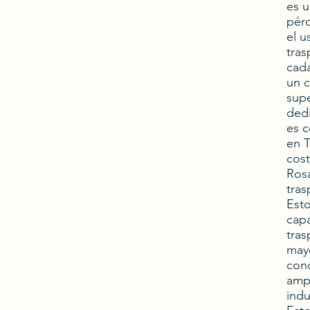
es 
pérd
el u
tras
cada
un c
supe
dedi
es c
en T
cost
Rosa
tras
Esto
capa
tras
mayo
cono
ampl
indu