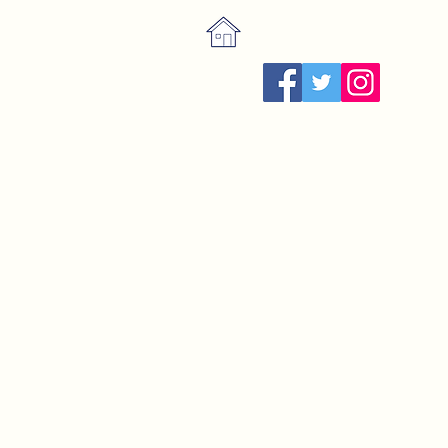
¡Visítanos!
Istanbul, Tur
Con años de exp
operaciones par
en el campo con