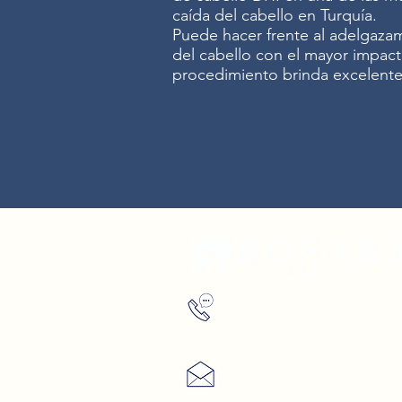
caída del cabello en Turquía.
Puede hacer frente al adelgazam
del cabello con el mayor impac
procedimiento brinda excelente
WhatsApp
+ (90) 552744
0295
Correo electrónico
info@rosaryclinic.co.uk