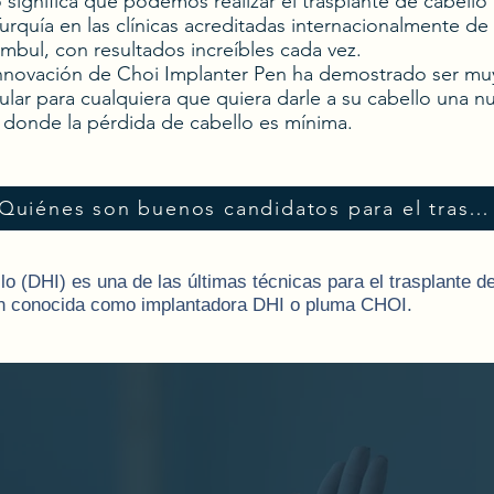
 significa que podemos realizar el trasplante de cabello
urquía en las clínicas acreditadas internacionalmente de
mbul, con resultados increíbles cada vez.
innovación de Choi Implanter Pen ha demostrado ser mu
lar para cualquiera que quiera darle a su cabello una n
 donde la pérdida de cabello es mínima.
¿Quiénes son buenos candidatos para el trasplante de cabello?
lo (DHI) es una de las últimas técnicas para el trasplante d
én conocida como implantadora DHI o pluma CHOI.
controlar el ángulo, la profundidad y la dirección de cada f
el canal no es necesaria ya que los injertos extraídos se im