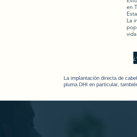
Esto
en T
Esta
La 
popu
vida
La implantación directa de cabel
pluma DHI en particular, tambi
DHI utiliza una pluma CHOI para 
En el método DHI, la apertura d
receptora con la pluma CHOI.