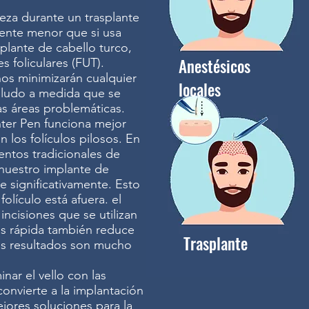
eza durante un trasplante
mente menor que si usa
plante de cabello turco,
Anestésicos
 foliculares (FUT).
nos minimizarán cualquier
locales
ludo a medida que se
las áreas problemáticas.
ter Pen funciona mejor
 los folículos pilosos. En
ntos tradicionales de
 nuestro implante de
e significativamente. Esto
lículo está afuera. el
ncisiones que se utilizan
ás rápida también reduce
Trasplante
 los resultados son mucho
nar el vello con las
convierte a la implantación
jores soluciones para la