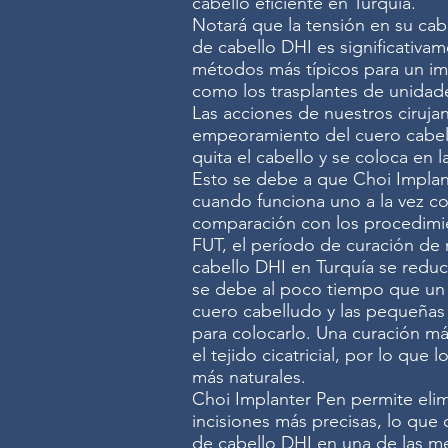
cabello eficiente en Turquía.
Notará que la tensión en su cab
de cabello DHI es significativa
métodos más típicos para un im
como los trasplantes de unidades
Las acciones de nuestros ciruja
empeoramiento del cuero cabel
quita el cabello y se coloca en 
Esto se debe a que Choi Implan
cuando funciona uno a la vez con
comparación con los procedimie
FUT, el período de curación de
cabello DHI en Turquía se reduc
se debe al poco tiempo que un fo
cuero cabelludo y las pequeñas i
para colocarlo. Una curación m
el tejido cicatricial, por lo que
más naturales.
Choi Implanter Pen permite elimi
incisiones más precisas, lo que 
de cabello DHI en una de las me