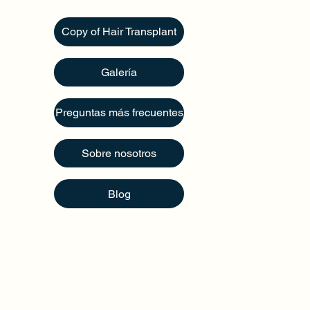
quía
Copy of Hair Transplant
Galería
Preguntas más frecuentes
Sobre nosotros
Blog
eriencia, Rosary Clinic realizó con éxito más de 
a pacientes en más de 64 países. Más de 10 años
 la última tecnología y hospitales modernos.
Copyright © 2021
Rosary Clinic
Todos los derechos
reservados.