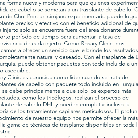
una forma nueva y moderna para que quienes experimen
ida de cabello se sometan a un trasplante de cabello. 
so de Choi Pen, un cirujano experimentado puede logra
plante preciso y efectivo con el beneficio adicional de q
 injerto solo se encuentra fuera del área donante duran
orto período de tiempo para aumentar la tasa de
rvivencia de cada injerto. Como Rosary Clinic, nos
camos a ofrecer un servicio que le brinde los resultado
ompletamente natural y deseado. Con el trasplante de 
urquía, puede obtener paquetes con todo incluido a un
o asequible.
ry Clinic es conocida como líder cuando se trata de
plantes de cabello con paquete todo incluido en Turquía
 se debe principalmente a que solo los expertos más
citados, como los tricólogos, realizan el proceso de
plante de cabello DHI, y pueden completar incluso la
ría de los tratamientos capilares meticulosos. El profu
cimiento de nuestro equipo nos permite ofrecer la más
ia gama de técnicas de trasplante disponibles en toda l
stria.