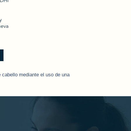
 DHI
y
ueva
e cabello mediante el uso de una
olículo implantado.
plantan directamente en la zona